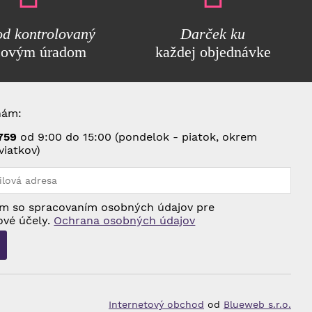
d kontrolovaný
Darček ku
covým úradom
každej objednávke
nám:
75
9
od 9:00 do 15:00 (pondelok - piatok, okrem
viatkov)
m so spracovaním osobných údajov pre
ové účely.
Ochrana osobných údajov
Internetový obchod
od
Blueweb s.r.o.