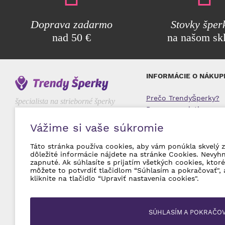
Doprava zadarmo
Stovky šper
nad 50 €
na našom sk
INFORMÁCIE O NÁKUP
Prečo TrendyŠperky?
špecialista na strieborné šperky
Doprava a platba
Najčastejšie otázky
Vážime si vaše súkromie
Obchodné podmienky
Reklamácie a vrátenie
Táto stránka používa cookies, aby vám ponúkla skvelý z
Ochrana osobných úd
dôležité informácie nájdete na stránke Cookies. Nevyh
zapnuté. Ak súhlasíte s prijatím všetkých cookies, kto
môžete to potvrdiť tlačidlom “Súhlasím a pokračovať", 
kliknite na tlačidlo “Upraviť nastavenia cookies".
SÚHLASÍM A POKRAČO
© 2026 TrendySperky Všetky práva vyhradené