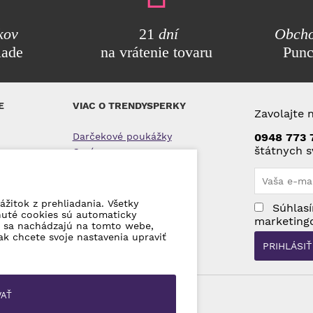
kov
21
dní
Obcho
lade
na vrátenie tovaru
Pun
E
VIAC O TRENDYSPERKY
Zavolajte 
Darčekové poukážky
0948 773 
štátnych s
O nás
Kontakty
 tovaru
ážitok z prehliadania. Všetky
Súhlasí
ajov
nuté cookies sú automaticky
marketing
ré sa nachádzajú na tomto webe,
ak chcete svoje nastavenia upraviť
VAŤ