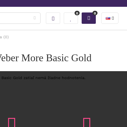
0
0
a (0)
Weber More Basic Gold
 Basic Gold zatiaľ nemá žiadne hodnotenia.