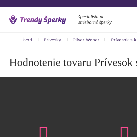
špecialista na
strieborné šperky
Úvod
Prívesky
Oliver Weber
Prívesok s 
Hodnotenie tovaru Prívesok 