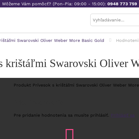
Môžeme Vám pomôcť? (Pon-Pia: 09:00 - 15:00):
0948 773 759
krištáľmi Swarovski Oliver Weber More Basic Gold
Hodnoteni
s krištáľmi Swarovski Oliver 
Produkt Prívesok s krištáľmi Swarovski Oliver Weber More
Pridať hodnotenie
Pre pridanie hodnotenia sa musíte prihlásiť.
Prihlásiť sa