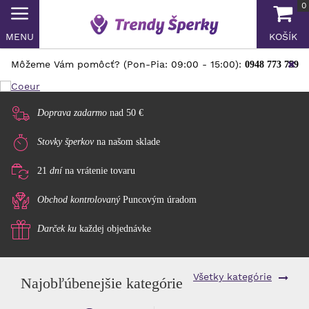
0
MENU
KOŠÍK
Môžeme Vám pomôcť? (Pon-Pia: 09:00 - 15:00):
0948 773 759
Doprava zadarmo
nad 50 €
Stovky šperkov
na našom sklade
21
dní
na vrátenie tovaru
Obchod kontrolovaný
Puncovým úradom
Darček ku
každej objednávke
Všetky kategórie
Najobľúbenejšie kategórie