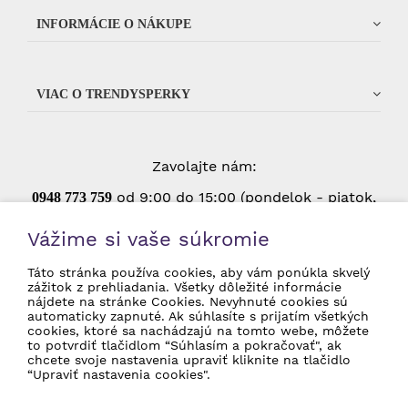
INFORMÁCIE O NÁKUPE
VIAC O TRENDYSPERKY
Zavolajte nám:
od 9:00 do 15:00 (pondelok - piatok,
0948 773 75
9
okrem štátnych sviatkov)
Vážime si vaše súkromie
Táto stránka používa cookies, aby vám ponúkla skvelý
zážitok z prehliadania. Všetky dôležité informácie
Súhlasím so spracovaním osobných údajov
nájdete na stránke Cookies. Nevyhnuté cookies sú
pre marketingové účely.
Ochrana osobných
automaticky zapnuté. Ak súhlasíte s prijatím všetkých
údajov
cookies, ktoré sa nachádzajú na tomto webe, môžete
to potvrdiť tlačidlom “Súhlasím a pokračovať", ak
chcete svoje nastavenia upraviť kliknite na tlačidlo
“Upraviť nastavenia cookies".