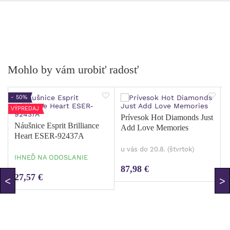
Mohlo by vám urobiť radosť
- 50%
VÝPREDAJ
Prívesok Hot Diamonds Just
Náušnice Esprit Brilliance
Add Love Memories
Heart ESER-92437A
u vás do 20.8. (štvrtok)
IHNEĎ NA ODOSLANIE
87,98 €
27,57 €