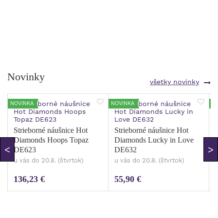
Novinky
všetky novinky
NOVINKA
NOVINKA
N
Strieborné náušnice Hot
Strieborné náušnice Hot
Diamonds Hoops Topaz
Diamonds Lucky in Love
DE623
DE632
u vás do 20.8. (štvrtok)
u vás do 20.8. (štvrtok)
u
136,23 €
55,90 €