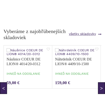
Vyberáme z najobľúbenejších
všetky skladovky
skladoviek
Náušnice COEUR DE
Náhrdelník COEUR DE
o
LION® 4014/20-0312
LION® 4409/10-1500
IHNEĎ NA ODOSLANIE
IHNEĎ NA ODOSLANIE
59,00 €
159,00 €