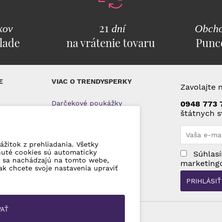
21
kov
dní
Obcho
lade
na vrátenie tovaru
Punc
E
VIAC O TRENDYSPERKY
Zavolajte 
Darčekové poukážky
0948 773 
štátnych s
O nás
Kontakty
ážitok z prehliadania. Všetky
 tovaru
nuté cookies sú automaticky
Súhlasí
ajov
ré sa nachádzajú na tomto webe,
marketing
ak chcete svoje nastavenia upraviť
VAŤ