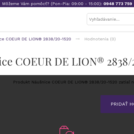
Môžeme Vám pomôcť? (Pon-Pia: 09:00 - 15:00):
0948 773 759
ce COEUR DE LION® 2838/20-1520
Hodnotenia (0)
nice COEUR DE LION® 2838/
Produkt Náušnice COEUR DE LION® 2838/20-1520 zatiaľ 
PRIDAŤ 