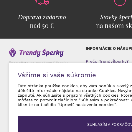
Doprava zadarmo
Stovky šper
nad 50 €
na našom sk
INFORMÁCIE O NÁKUP
Prečo TrendyŠperky?
špecialista na strieborné šperky
Doprava a platba
Vážime si vaše súkromie
Najčastejšie otázky
Obchodné podmienky
Táto stránka používa cookies, aby vám ponúkla skvelý z
Reklamácie a vrátenie
dôležité informácie nájdete na stránke Cookies. Nevyh
Ochrana osobných úd
zapnuté. Ak súhlasíte s prijatím všetkých cookies, kto
môžete to potvrdiť tlačidlom “Súhlasím a pokračovať", 
kliknite na tlačidlo “Upraviť nastavenia cookies".
SÚHLASÍM A POKRAČO