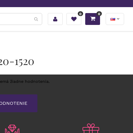
0
0
20-1520
nemá žiadne hodnotenia.
HODNOTENIE