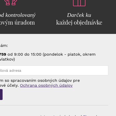
d kontrolovaný
Darček ku
ovým úradom
každej objednávke
nám:
75
9
od 9:00 do 15:00 (pondelok - piatok, okrem
viatkov)
m so spracovaním osobných údajov pre
ové účely.
Ochrana osobných údajov