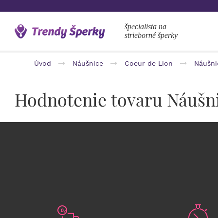
špecialista na
strieborné šperky
Úvod
Náušnice
Coeur de Lion
Náušni
Hodnotenie tovaru Náuš