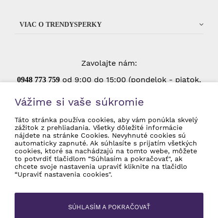
VIAC O TRENDYSPERKY
Zavolajte nám:
od 9:00 do 15:00 (pondelok - piatok,
0948 773 75
9
okrem štátnych sviatkov)
Vážime si vaše súkromie
Táto stránka používa cookies, aby vám ponúkla skvelý
zážitok z prehliadania. Všetky dôležité informácie
Súhlasím so spracovaním osobných údajov
nájdete na stránke Cookies. Nevyhnuté cookies sú
pre marketingové účely.
Ochrana osobných
automaticky zapnuté. Ak súhlasíte s prijatím všetkých
údajov
cookies, ktoré sa nachádzajú na tomto webe, môžete
to potvrdiť tlačidlom “Súhlasím a pokračovať", ak
chcete svoje nastavenia upraviť kliknite na tlačidlo
“Upraviť nastavenia cookies".
© 2026 TrendySperky Všetky práva vyhradené
SÚHLASÍM A POKRAČOVAŤ