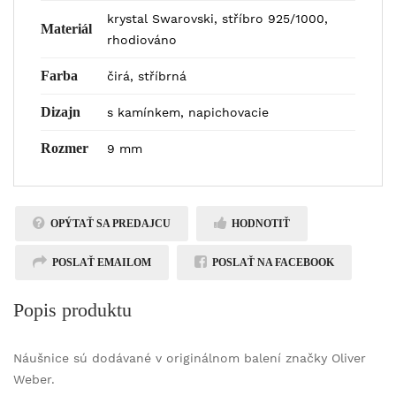
krystal Swarovski, stříbro 925/1000,
Materiál
rhodiováno
Farba
čirá, stříbrná
Dizajn
s kamínkem, napichovacie
Rozmer
9 mm
OPÝTAŤ SA PREDAJCU
HODNOTIŤ
POSLAŤ EMAILOM
POSLAŤ NA FACEBOOK
Popis produktu
Náušnice sú dodávané v originálnom balení značky Oliver
Weber.