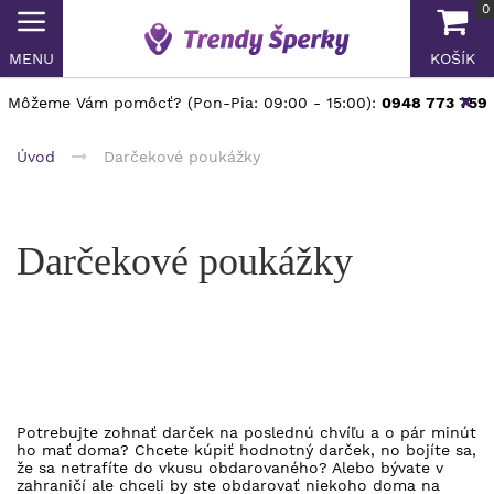
0
MENU
KOŠÍK
Môžeme Vám pomôcť? (Pon-Pia: 09:00 - 15:00):
0948 773 759
Úvod
Darčekové poukážky
Darčekové poukážky
Potrebujte zohnať darček na poslednú chvíľu a o pár minút
ho mať doma? Chcete kúpiť hodnotný darček, no bojíte sa,
že sa netrafíte do vkusu obdarovaného? Alebo bývate v
zahraničí ale chceli by ste obdarovať niekoho doma na