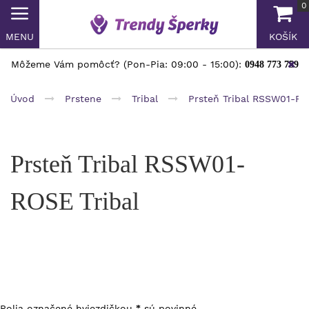
0
MENU
KOŠÍK
Môžeme Vám pomôcť? (Pon-Pia: 09:00 - 15:00):
0948 773 759
Úvod
Prstene
Tribal
Prsteň Tribal RSSW01-R
Prsteň Tribal RSSW01-
ROSE Tribal
Polia označené hviezdičkou
sú povinné.
*