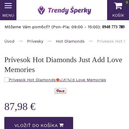
0
MENU
KOŠÍK
Môžeme Vám pomôcť? (Pon-Pia: 09:00 - 15:00):
0948 773 759
Úvod
Prívesky
Hot Diamonds
Prívesok Hot D
Prívesok Hot Diamonds Just Add Love
Memories
87,98 €
VLOŽIŤ DO KOŠÍKA