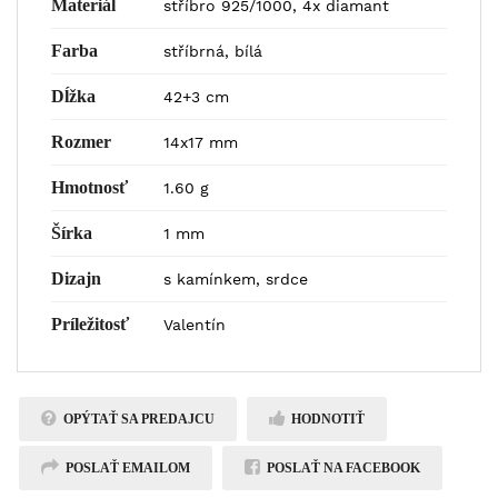
Materiál
stříbro 925/1000, 4x diamant
Farba
stříbrná, bílá
Dĺžka
42+3 cm
Rozmer
14x17 mm
Hmotnosť
1.60 g
Šírka
1 mm
Dizajn
s kamínkem, srdce
Príležitosť
Valentín
OPÝTAŤ SA PREDAJCU
HODNOTIŤ
POSLAŤ EMAILOM
POSLAŤ NA FACEBOOK