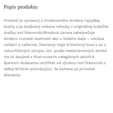
Popis produktu
Prívesok je vyrobený z rhodiovaného striebra najvyššej
kvality a je dodávaný vrátane retiazky v originálnej krabičke
značky Hot Diamonds.Rhodiová úprava zabezpečuje
striebru rovnaké vlastnosti ako u bieleho zlata – odoláva
oxidácii a nečernie. Diamanty majú briliantový brus a sú z
nekonfliktných zdrojov, tzn. podľa medzinárodných dohôd
nie sú spojené s financovaním nelegálnych aktivít.K
šperkom dodávame certifikát od výrobcu Hot Diamonds z
Veľkej Británie potvrdzujúci, že kamene sú prírodné
diamanty.