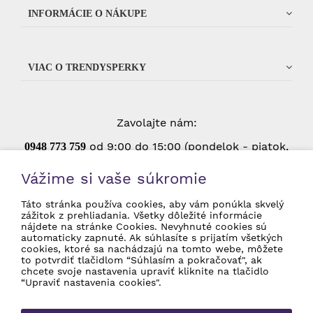
INFORMÁCIE O NÁKUPE
VIAC O TRENDYSPERKY
Zavolajte nám:
od 9:00 do 15:00 (pondelok - piatok,
0948 773 75
9
okrem štátnych sviatkov)
Vážime si vaše súkromie
Táto stránka používa cookies, aby vám ponúkla skvelý
zážitok z prehliadania. Všetky dôležité informácie
Súhlasím so spracovaním osobných údajov
nájdete na stránke Cookies. Nevyhnuté cookies sú
pre marketingové účely.
Ochrana osobných
automaticky zapnuté. Ak súhlasíte s prijatím všetkých
údajov
cookies, ktoré sa nachádzajú na tomto webe, môžete
to potvrdiť tlačidlom “Súhlasím a pokračovať", ak
chcete svoje nastavenia upraviť kliknite na tlačidlo
“Upraviť nastavenia cookies".